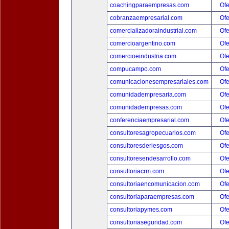
coachingparaempresas.com
Ofe
cobranzaempresarial.com
Ofe
comercializadoraindustrial.com
Ofe
comercioargentino.com
Ofe
comercioeindustria.com
Ofe
compucampo.com
Ofe
comunicacionesempresariales.com
Ofe
comunidadempresaria.com
Ofe
comunidadempresas.com
Ofe
conferenciaempresarial.com
Ofe
consultoresagropecuarios.com
Ofe
consultoresderiesgos.com
Ofe
consultoresendesarrollo.com
Ofe
consultoriacrm.com
Ofe
consultoriaencomunicacion.com
Ofe
consultoriaparaempresas.com
Ofe
consultoriapymes.com
Ofe
consultoriaseguridad.com
Ofe