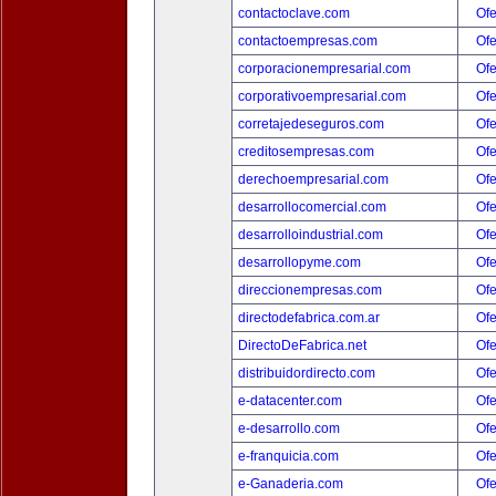
contactoclave.com
Ofe
contactoempresas.com
Ofe
corporacionempresarial.com
Ofe
corporativoempresarial.com
Ofe
corretajedeseguros.com
Ofe
creditosempresas.com
Ofe
derechoempresarial.com
Ofe
desarrollocomercial.com
Ofe
desarrolloindustrial.com
Ofe
desarrollopyme.com
Ofe
direccionempresas.com
Ofe
directodefabrica.com.ar
Ofe
DirectoDeFabrica.net
Ofe
distribuidordirecto.com
Ofe
e-datacenter.com
Ofe
e-desarrollo.com
Ofe
e-franquicia.com
Ofe
e-Ganaderia.com
Ofe