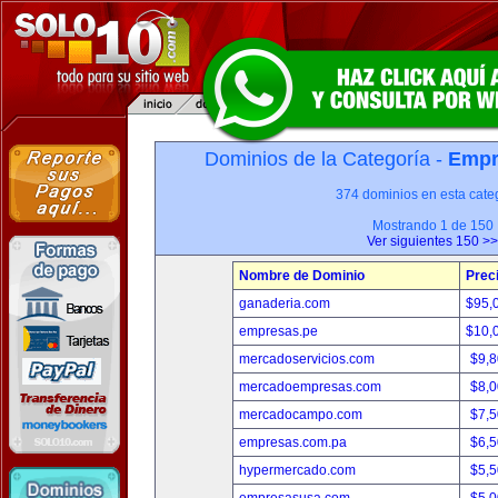
Dominios de la Categoría -
Empr
374 dominios en esta categ
Mostrando 1 de 150
Ver siguientes 150 >>
Nombre de Dominio
Prec
ganaderia.com
$95,
empresas.pe
$10,
mercadoservicios.com
$9,
mercadoempresas.com
$8,
mercadocampo.com
$7,
empresas.com.pa
$6,
hypermercado.com
$5,