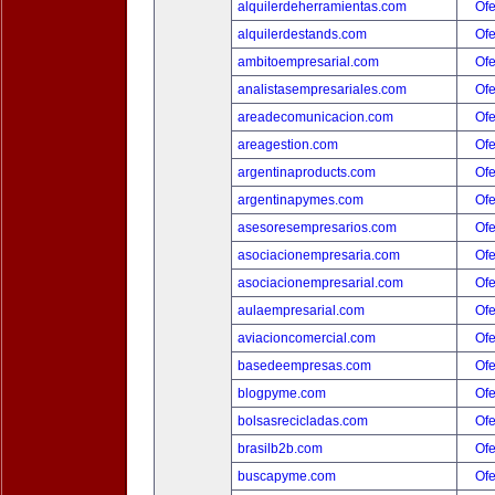
alquilerdeherramientas.com
Ofe
alquilerdestands.com
Ofe
ambitoempresarial.com
Ofe
analistasempresariales.com
Ofe
areadecomunicacion.com
Ofe
areagestion.com
Ofe
argentinaproducts.com
Ofe
argentinapymes.com
Ofe
asesoresempresarios.com
Ofe
asociacionempresaria.com
Ofe
asociacionempresarial.com
Ofe
aulaempresarial.com
Ofe
aviacioncomercial.com
Ofe
basedeempresas.com
Ofe
blogpyme.com
Ofe
bolsasrecicladas.com
Ofe
brasilb2b.com
Ofe
buscapyme.com
Ofe