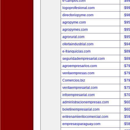
e-campos.com
$9
logoprofesional.com
$9
directoriopyme.com
$9
agropyme.com
$9
agropymes.com
$9
agrorural.com
$9
ofertaindustrial.com
$9
e-franquicias.com
$8
seguridadempresarial.com
$8
agroempresarios.com
$7
ventaempresas.com
$7
Comercios.biz
$7
ventaempresarial.com
$7
infoempresarial.com
$7
administracionempresas.com
$6
boletinempresarial.com
$6
entrenamientocomercial.com
$5
empresasparaguay.com
$5