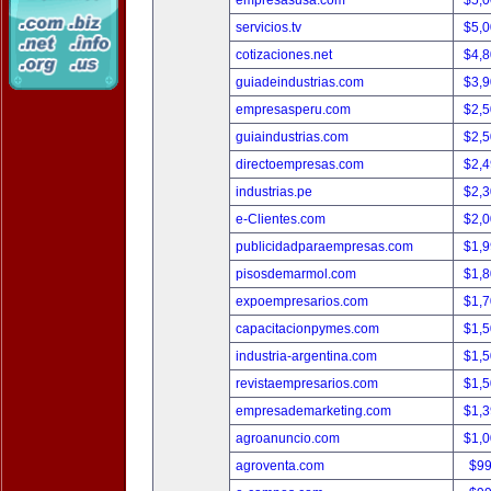
empresasusa.com
$5,
servicios.tv
$5,
cotizaciones.net
$4,
guiadeindustrias.com
$3,
empresasperu.com
$2,
guiaindustrias.com
$2,
directoempresas.com
$2,
industrias.pe
$2,
e-Clientes.com
$2,
publicidadparaempresas.com
$1,
pisosdemarmol.com
$1,
expoempresarios.com
$1,
capacitacionpymes.com
$1,
industria-argentina.com
$1,
revistaempresarios.com
$1,
empresademarketing.com
$1,
agroanuncio.com
$1,
agroventa.com
$9