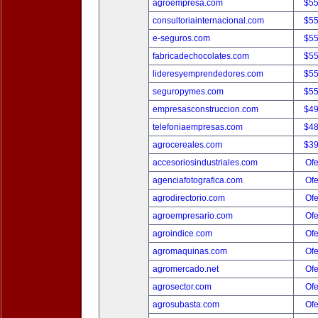
agroempresa.com
$5
consultoriainternacional.com
$5
e-seguros.com
$5
fabricadechocolates.com
$5
lideresyemprendedores.com
$5
seguropymes.com
$5
empresasconstruccion.com
$4
telefoniaempresas.com
$4
agrocereales.com
$3
accesoriosindustriales.com
Ofe
agenciafotografica.com
Ofe
agrodirectorio.com
Ofe
agroempresario.com
Ofe
agroindice.com
Ofe
agromaquinas.com
Ofe
agromercado.net
Ofe
agrosector.com
Ofe
agrosubasta.com
Ofe