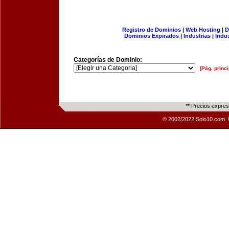
Registro de Dominios
|
Web Hosting
|
D
Dominios Expirados
|
Industrias
|
Indu
Categorías de Dominio:
[Pág. princi
** Precios expre
© 2002/2022 Solo10.com