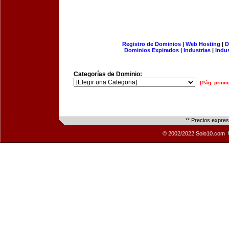
Registro de Dominios
|
Web Hosting
|
D
Dominios Expirados
|
Industrias
|
Indu
Categorías de Dominio:
[Pág. princi
** Precios expre
© 2002/2022 Solo10.com