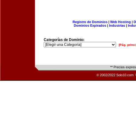
Registro de Dominios
|
Web Hosting
|
D
Dominios Expirados
|
Industrias
|
Indu
Categorías de Dominio:
[Pág. princi
** Precios expre
© 2002/2022 Solo10.com