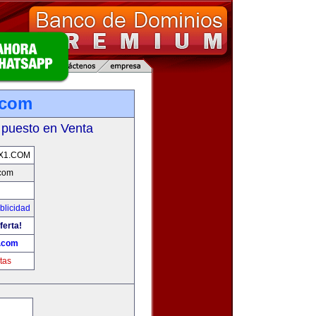
.com
 puesto en Venta
X1.COM
com
blicidad
ferta!
.com
tas