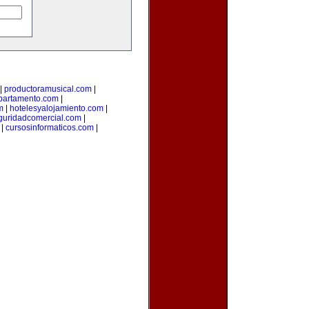
|
productoramusical.com
|
partamento.com
|
m
|
hotelesyalojamiento.com
|
guridadcomercial.com
|
|
cursosinformaticos.com
|