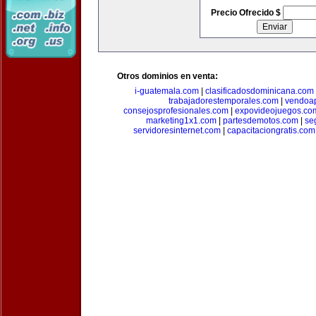
Precio Ofrecido $
Otros dominios en venta:
i-guatemala.com
|
clasificadosdominicana.com
trabajadorestemporales.com
|
vendoa
consejosprofesionales.com
|
expovideojuegos.co
marketing1x1.com
|
partesdemotos.com
|
se
servidoresinternet.com
|
capacitaciongratis.com