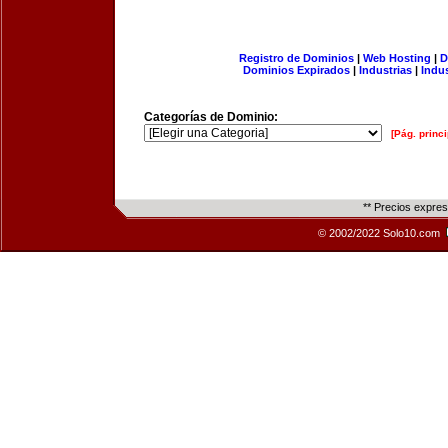
Registro de Dominios
|
Web Hosting
|
D
Dominios Expirados
|
Industrias
|
Indu
Categorías de Dominio:
[Pág. princi
** Precios expre
© 2002/2022 Solo10.com