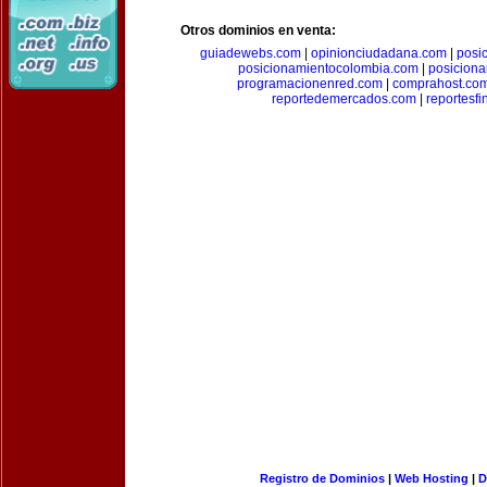
Otros dominios en venta:
guiadewebs.com
|
opinionciudadana.com
|
posi
posicionamientocolombia.com
|
posicion
programacionenred.com
|
comprahost.co
reportedemercados.com
|
reportesf
Registro de Dominios
|
Web Hosting
|
D