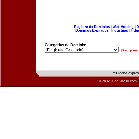
Registro de Dominios
|
Web Hosting
|
D
Dominios Expirados
|
Industrias
|
Indu
Categorías de Dominio:
[Pág. princi
** Precios expre
© 2002/2022 Solo10.com