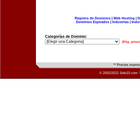
Registro de Dominios
|
Web Hosting
|
D
Dominios Expirados
|
Industrias
|
Indu
Categorías de Dominio:
[Pág. princi
** Precios expre
© 2002/2022 Solo10.com