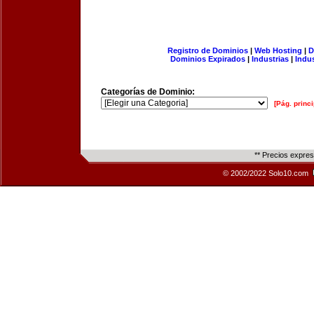
Registro de Dominios
|
Web Hosting
|
D
Dominios Expirados
|
Industrias
|
Indu
Categorías de Dominio:
[Pág. princi
** Precios expre
© 2002/2022 Solo10.com