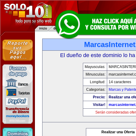
MarcasInterne
El dueño de este dominio lo ha
Mayusculas:
MARCASINTER
Minusculas:
marcasinternet.
Longitud:
14 caracteres
Categorias:
Marcas y Patent
Precio:
Realizar una ofe
Visitar!
marcasinternet
Serán consideradas ofer
Realizar una Oferta