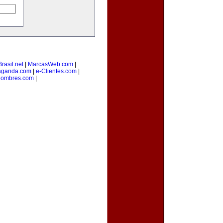
rasil.net
|
MarcasWeb.com
|
aganda.com
|
e-Clientes.com
|
Nombres.com
|