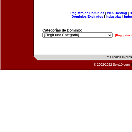
Registro de Dominios
|
Web Hosting
|
D
Dominios Expirados
|
Industrias
|
Indu
Categorías de Dominio:
[Pág. princi
** Precios expre
© 2002/2022 Solo10.com