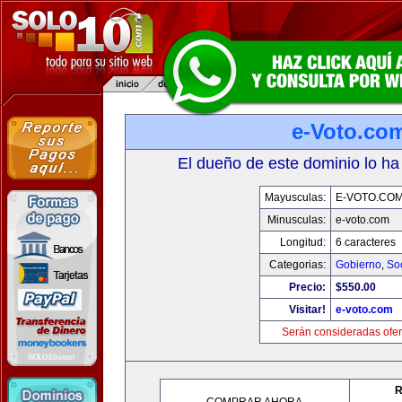
e-Voto.co
El dueño de este dominio lo ha
Mayusculas:
E-VOTO.CO
Minusculas:
e-voto.com
Longitud:
6 caracteres
Categorias:
Gobierno
,
So
Precio:
$550.00
Visitar!
e-voto.com
Serán consideradas ofer
R