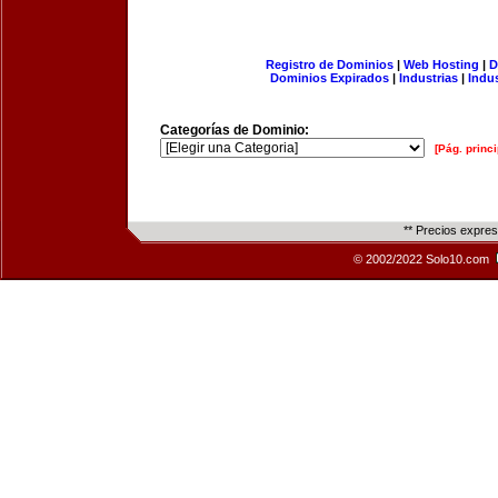
Registro de Dominios
|
Web Hosting
|
D
Dominios Expirados
|
Industrias
|
Indu
Categorías de Dominio:
[Pág. princi
** Precios expre
© 2002/2022 Solo10.com