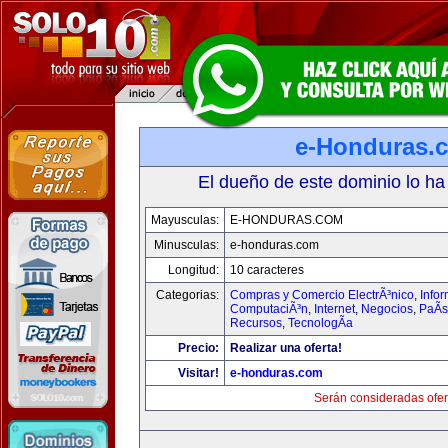
e-Honduras.
El dueño de este dominio lo ha
Mayusculas:
E-HONDURAS.COM
Minusculas:
e-honduras.com
Longitud:
10 caracteres
Categorias:
Compras y Comercio ElectrÃ³nico
,
Infor
ComputaciÃ³n
,
Internet
,
Negocios
,
PaÃ­
Recursos
,
TecnologÃ­a
Precio:
Realizar una oferta!
Visitar!
e-honduras.com
Serán consideradas ofer