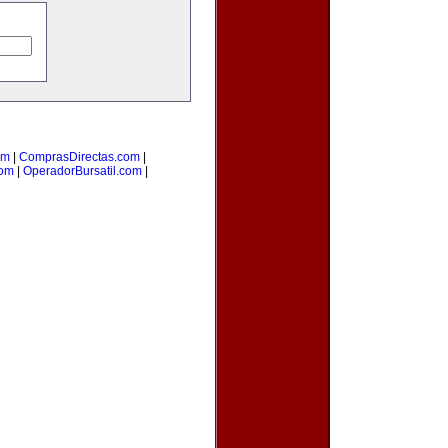
om
|
ComprasDirectas.com
|
com
|
OperadorBursatil.com
|