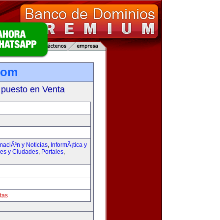
com
 puesto en Venta
maciÃ³n y Noticias
,
InformÃ¡tica y
ses y Ciudades
,
Portales
,
tas