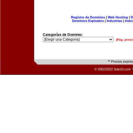
Registro de Dominios
|
Web Hosting
|
D
Dominios Expirados
|
Industrias
|
Indu
Categorías de Dominio:
[Pág. princi
** Precios expre
© 2002/2022 Solo10.com